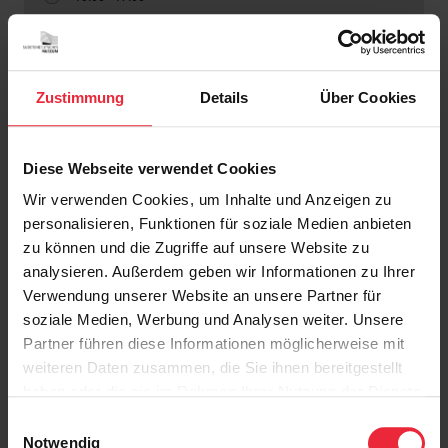
Angebot für Jugendliche
Zustimmung
Details
Über Cookies
„30 Kilo Heimat“ (Filmvorführung und
Interview)
Diese Webseite verwendet Cookies
Wir verwenden Cookies, um Inhalte und Anzeigen zu
Di., 15. September 2026
personalisieren, Funktionen für soziale Medien anbieten
18:00 - 20:00
zu können und die Zugriffe auf unsere Website zu
Angebot für Erwachsene
analysieren. Außerdem geben wir Informationen zu Ihrer
Verwendung unserer Website an unsere Partner für
soziale Medien, Werbung und Analysen weiter. Unsere
Partner führen diese Informationen möglicherweise mit
Klöppel dir dein Freundschaftsband (Tag des
weiteren Daten zusammen, die Sie ihnen bereitgestellt
haben oder die sie im Rahmen Ihrer Nutzung der Dienste
Handwerks und Weltkindertag)
gesammelt haben.
Einwilligungsauswahl
So., 20. September 2026
Notwendig