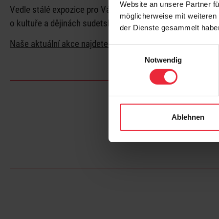
ví
Website an unsere Partner fü
Vedle stálé expozice pro Vás neustále připravujeme zajím
möglicherweise mit weiteren
o kultuře a dějinách sudetských Němců.
der Dienste gesammelt habe
Naše aktuální akce najdete na německojazyčné stránce.
Einwilligungsauswahl
Notwendig
Ablehnen