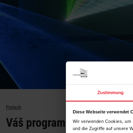
Zustimmung
... a mnohe
Poslech
Diese Webseite verwendet 
Váš program
Wir verwenden Cookies, um I
und die Zugriffe auf unsere 