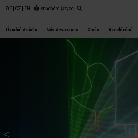
DE
CZ
EN
snadném jazyce
Úvodní stránka
Návštěva u nás
O nás
Vzdělávání