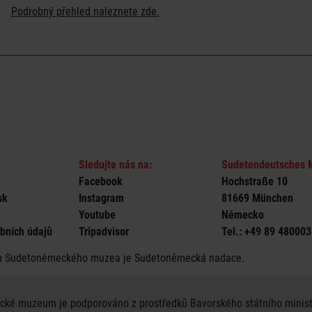
Podrobný přehled naleznete zde.
Sledujte nás na:
Sudetendeutsches
Facebook
Hochstraße 10
sk
Instagram
81669 München
Youtube
Německo
bních údajů
Tripadvisor
Tel.: +49 89 480003
m Sudetoněmeckého muzea je Sudetoněmecká nadace.
ké muzeum je podporováno z prostředků Bavorského státního ministers