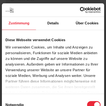
Angebot für Erwachsene
Zustimmung
Details
Über Cookies
Erinnerungen in Sand-Art (Aktionstage für
Schulen)
Diese Webseite verwendet Cookies
Wir verwenden Cookies, um Inhalte und Anzeigen zu
Do., 15. Oktober 2026 - Fr., 16. Oktober 2026
personalisieren, Funktionen für soziale Medien anbieten
Ganztägig
zu können und die Zugriffe auf unsere Website zu
Angebot für Schulklassen
analysieren. Außerdem geben wir Informationen zu Ihrer
Verwendung unserer Website an unsere Partner für
soziale Medien, Werbung und Analysen weiter. Unsere
Partner führen diese Informationen möglicherweise mit
Lange Nacht der Münchner Museen
weiteren Daten zusammen, die Sie ihnen bereitgestellt
haben oder die sie im Rahmen Ihrer Nutzung der Dienste
(Kinderprogramm)
gesammelt haben.
Einwilligungsauswahl
Sa., 17. Oktober 2026 - So., 18. Oktober 2026
Notwendig