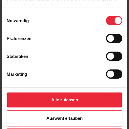
haben oder die sie im Rahmen Ihrer Nutzung der Dienste
gesammelt haben.
Einwilligungsauswahl
Notwendig
zurück
Präferenzen
Statistiken
Marketing
Kontakt
Alle zulassen
Neues & Presse
Impressum
Datenschutz
Auswahl erlauben