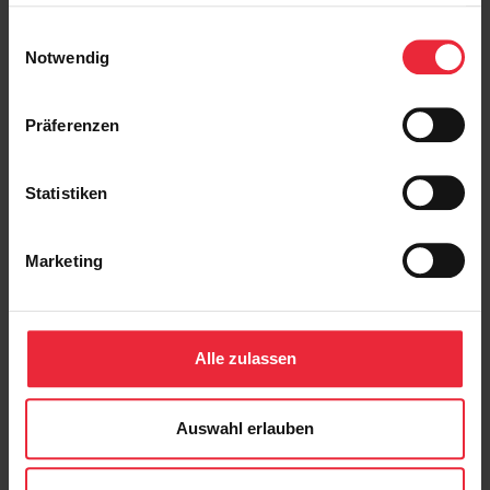
haben oder die sie im Rahmen Ihrer Nutzung der Dienste
gesammelt haben.
Einwilligungsauswahl
zurück
Notwendig
Präferenzen
Statistiken
Marketing
Kontakt
Neues & Presse
Alle zulassen
Impressum
Datenschutz
Auswahl erlauben
Folgen Sie uns:
Facebook