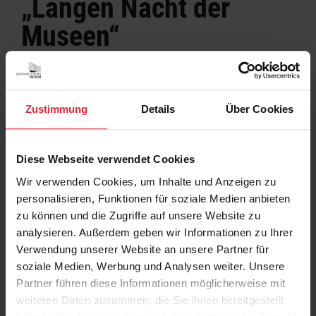
„Langen Nacht der
Museen“
Zauber im Sudetendeutschen
Museum
Zustimmung
Details
Über Cookies
Sand Art-Performance mit Workshop, Live-Erzählung mit
Diese Webseite verwendet Cookies
Body Art, Kuratorinnenführung: Das Sudetendeutsche
Museum bietet zur Langen Nacht der Münchner Museen am
Wir verwenden Cookies, um Inhalte und Anzeigen zu
14.10. ein größeres Programm denn je. Kommen Sie vorbei!
personalisieren, Funktionen für soziale Medien anbieten
zu können und die Zugriffe auf unsere Website zu
Hier gibt es Infos zum Nachmittagsprogramm
analysieren. Außerdem geben wir Informationen zu Ihrer
Hier gibt es Infos zum gesamten Programm
Verwendung unserer Website an unsere Partner für
soziale Medien, Werbung und Analysen weiter. Unsere
Und hier geht es zur Pressemitteilung für alle weiteren
Partner führen diese Informationen möglicherweise mit
Infos
weiteren Daten zusammen, die Sie ihnen bereitgestellt