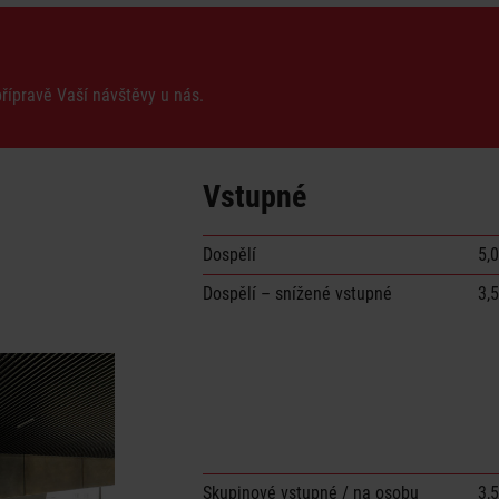
přípravě Vaší návštěvy u nás.
Vstupné
Dospělí
5,
Dospělí – snížené vstupné
3,
Skupinové vstupné / na osobu
3,