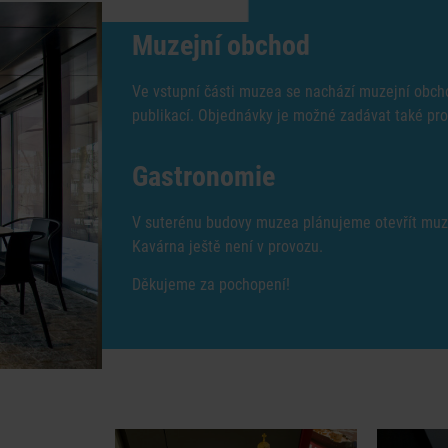
Muzejní obchod
Ve vstupní části muzea se nachází muzejní obc
publikací. Objednávky je možné zadávat také pr
Gastronomie
V suterénu budovy muzea plánujeme otevřít muz
Kavárna ještě není v provozu.
Děkujeme za pochopení!