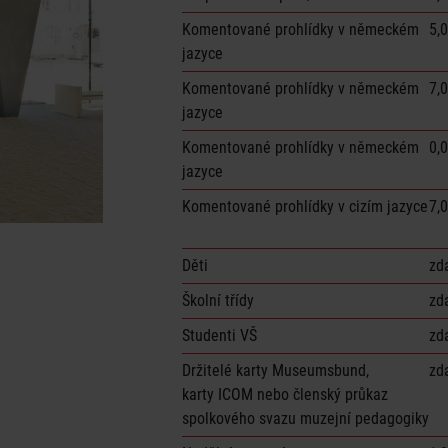
Komentované prohlídky v německém
5,
jazyce
Komentované prohlídky v německém
7,
jazyce
Komentované prohlídky v německém
0,
jazyce
Komentované prohlídky v cizím jazyce
7,
Děti
zd
Školní třídy
zd
Studenti VŠ
zd
Držitelé karty Museumsbund,
zd
karty ICOM nebo členský průkaz
spolkového svazu muzejní pedagogiky