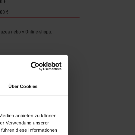
00 €
,00 €
muzea nebo v
Online-shopu
.
Über Cookies
rte von Google Maps anzeigen.
 Medien anbieten zu können
hrer Verwendung unserer
 führen diese Informationen