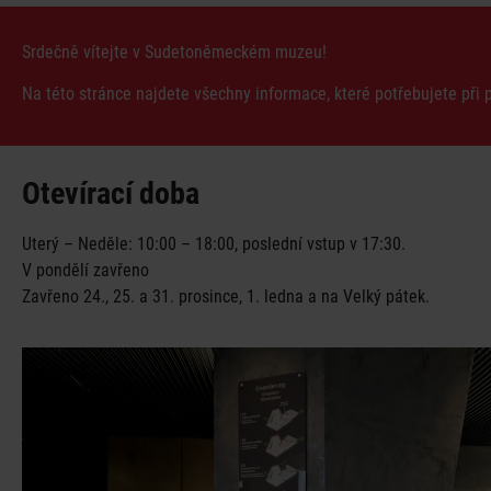
zážitků
Srdečně vítejte v Sudetoněmeckém muzeu!
Na této stránce najdete všechny informace, které potřebujete při 
Otevírací doba
Uterý – Neděle: 10:00 – 18:00, poslední vstup v 17:30.
V pondělí zavřeno
Zavřeno 24., 25. a 31. prosince, 1. ledna a na Velký pátek.