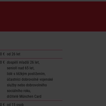
00 €
od 26 let
50 €
dospělí mladší 26 let,
senioři nad 65 let,
lidé s těžkým postižením,
účastníci dobrovolné vojenské
služby nebo dobrovolného
sociálního roku,
držitelé München Card
50 €
od 15 osob