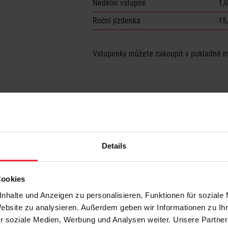
Nedělní vstupné
1,
Roční jízdenka
15
Vstupenky můžete zakoupit v pokladně 
Details
Cookies
Der Schutz Ihrer Daten ist uns wichtig!
Erst wenn Sie
Statistiken Cookies zulassen
werden wir die Ka
nhalte und Anzeigen zu personalisieren, Funktionen für soziale
Website zu analysieren. Außerdem geben wir Informationen zu I
r soziale Medien, Werbung und Analysen weiter. Unsere Partner