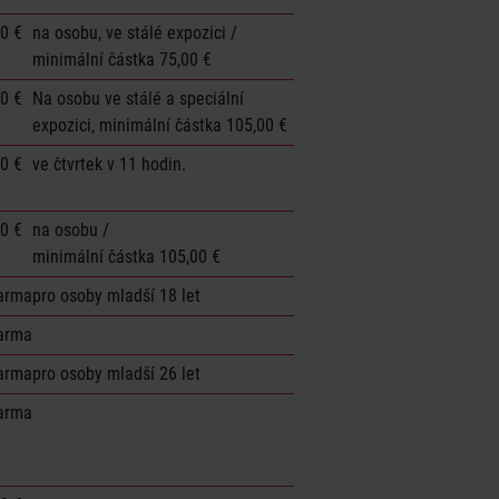
00 €
na osobu, ve stálé expozici /
minimální částka 75,00 €
00 €
Na osobu ve stálé a speciální
expozici, minimální částka 105,00 €
00 €
ve čtvrtek v 11 hodin.
00 €
na osobu /
minimální částka 105,00 €
arma
pro osoby mladší 18 let
arma
arma
pro osoby mladší 26 let
arma