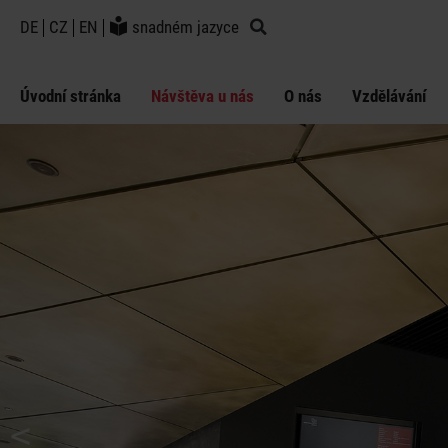
DE
CZ
EN
snadném jazyce
Úvodní stránka
Návštěva u nás
O nás
Vzdělávání