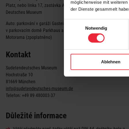
möglicherweise mit weiteren
Platz, nebo linka 17, zastávka Am Gasteig nebo
der Dienste gesammelt habe
Deutsches Museum
Einwilligungsauswahl
Auto: parkování v garáži Gasteig-Parkgarage a
Notwendig
v parkovacím domě Parkhaus am Holiday Inn /
Motorama (zpoplatněno)
Kontakt
Ablehnen
Sudetendeutsches Museum
Hochstraße 10
81669 München
info@sudetendeutsches-museum.de
Telefon: +49 89 480003-37
Důležité informace
Větší předměty např. tašky větší než DIN A4, deštníky, hole a