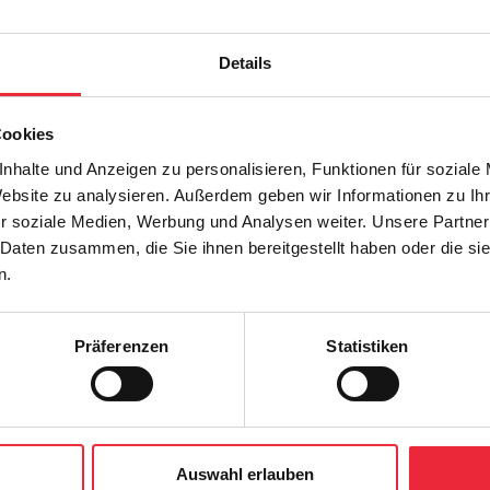
Details
Cookies
nhalte und Anzeigen zu personalisieren, Funktionen für soziale
deutschen Museums stehen persönliche Geschichten und Erinnerungen
Website zu analysieren. Außerdem geben wir Informationen zu I
eregt durch Methoden aus dem kreativen Schreiben. Thematische Imp
r soziale Medien, Werbung und Analysen weiter. Unsere Partner
sudetendeutschen Kultur beleuchtet.
 Daten zusammen, die Sie ihnen bereitgestellt haben oder die s
 Kindheit, an Sommerurlaube in ländlicher Umgebung oder an ein geli
n.
 ein, prägende Momente lebendig werden zu lassen. Ausgewählte Expo
en und kulturellem Erbe auf.
Präferenzen
Statistiken
eibcafé des Sudetendeutschen Museums geht es um die Freude an der 
 pro Termin. Um Anmeldung wird spätestens bis zu einem Tag vor der
Auswahl erlauben