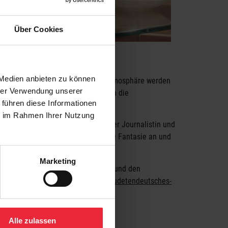
Über Cookies
 Medien anbieten zu können
 im Mittelpunkt. In gemütlicher Atmosphäre werden
hrer Verwendung unserer
ulse bieten kurze Rundgänge durch die
 führen diese Informationen
ie im Rahmen Ihrer Nutzung
ebtes Spielzeug – unter Leitung der Journalistin und
nate aus der Ausstellung regen die Fantasie an und
Marketing
Erinnerung, die Lust am Schreiben und den
 Veranstaltung unter
anmeldung@sudetendeutsches-
Alle zulassen