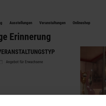
ng
Ausstellungen
Veranstaltungen
Onlineshop
ge Erinnerung
VERANSTALTUNGSTYP
Angebot für Erwachsene
lender
iCalendar
Offic