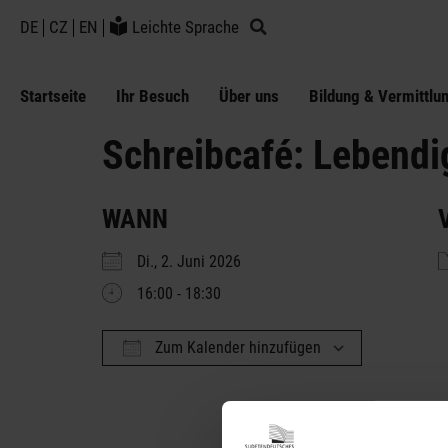
DE
CZ
EN
Leichte Sprache
Startseite
Ihr Besuch
Über uns
Bildung & Vermittlu
Schreibcafé: Lebendi
WANN
Di., 2. Juni 2026
16:00 - 18:30
Zum Kalender hinzufügen
ICS herunterladen
Google Ka