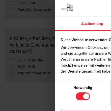
17:00 - 17:20
Angebot für Erwachsene
Zustimmung
Erzählen, erforschen, erinnern – wir
F
Diese Webseite verwendet 
verbinden Generationen (Führung und
Wir verwenden Cookies, um I
Austausch)
und die Zugriffe auf unsere 
Website an unsere Partner fü
Do., 7. Januar 2027
möglicherweise mit weiteren
16:00 - 18:00
der Dienste gesammelt habe
Angebot für Erwachsene
Einwilligungsauswahl
Notwendig