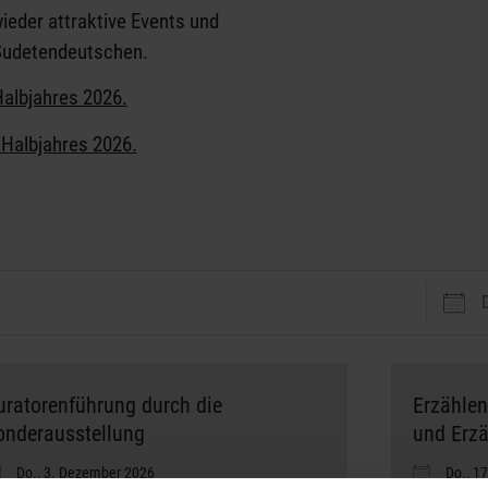
r
ieder attraktive Events und
 Sudetendeutschen.
Halbjahres 2026.
 Halbjahres 2026.
uratorenführung durch die
Erzählen
onderausstellung
und Erzä
Do., 3. Dezember 2026
Do., 1