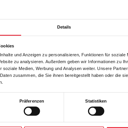
16:30 - 17:30
11:00 -
Angebot für Erwachsene
Angebo
Details
inissage der Sonderausstellung
Cookies
So., 10. Januar 2027
nhalte und Anzeigen zu personalisieren, Funktionen für soziale
Website zu analysieren. Außerdem geben wir Informationen zu I
10:00 - 18:30
r soziale Medien, Werbung und Analysen weiter. Unsere Partner
Angebot für Erwachsene
 Daten zusammen, die Sie ihnen bereitgestellt haben oder die s
n.
Präferenzen
Statistiken
4
1
2
3