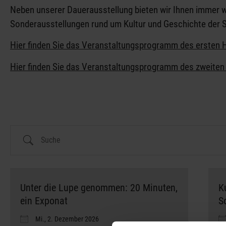
meh
Neben unserer Dauerausstellung bieten wir Ihnen immer w
Sonderausstellungen rund um Kultur und Geschichte der
Hier finden Sie das Veranstaltungsprogramm des ersten 
Hier finden Sie das Veranstaltungsprogramm des zweiten
Unter die Lupe genommen: 20 Minuten,
K
ein Exponat
S
Mi., 2. Dezember 2026