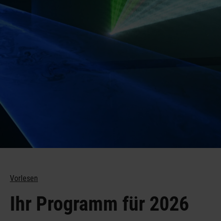
... und viele
Vorlesen
Ihr Programm für 2026